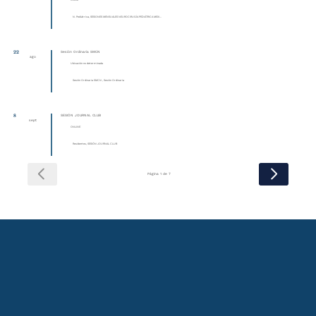
Online
N. Pediátrica, SESIONES MENSUALES NEUROCIRUGÍA PEDIÁTRICA MEXI...
22
Sesión Ordinaria SMCN
ago
Ubicación no determinada
Sesión Ordinaria SMCN , Sesión Ordinaria
8
SESIÓN JOURNAL CLUB
sept
ONLINE
Residentes, SESIÓN JOURNAL CLUB
Página 1 de 7