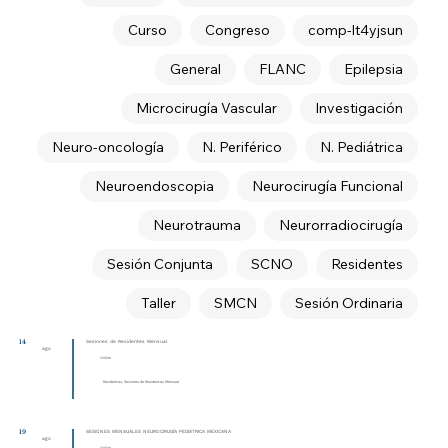
Curso
Congreso
comp-lt4yjsun
General
FLANC
Epilepsia
Microcirugía Vascular
Investigación
Neuro-oncología
N. Periférico
N. Pediátrica
Neuroendoscopia
Neurocirugía Funcional
Neurotrauma
Neurorradiocirugía
Sesión Conjunta
SCNO
Residentes
Taller
SMCN
Sesión Ordinaria
14
Sesiones de Residentes Mensual
ago
Online
Residentes, Sesiones de Residentes Mensual
19
SESIONES MENSUALES NEUROCIRUGÍA PEDIÁTRICA MEXICANA
ago