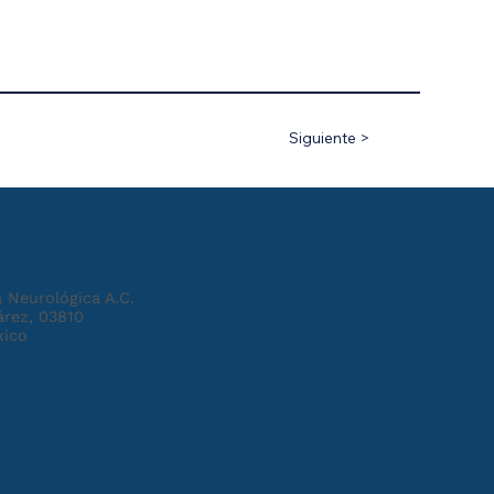
Siguiente >
 Neurológica A.C.
árez, 03810
xico