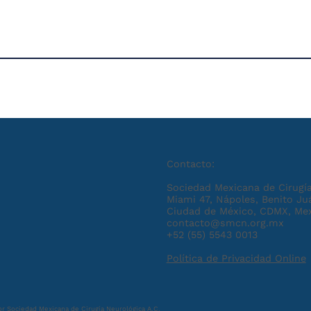
Contacto:
Sociedad Mexicana de Cirugía
Miami 47, Nápoles, Benito Ju
Ciudad de México, CDMX, Me
contacto@smcn.org.mx
+52 (55) 5543 0013
Política de Privacidad Online
r Sociedad Mexicana de Cirugía Neurológica A.C.