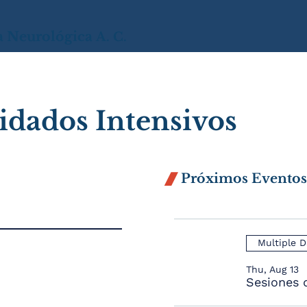
a
Neurológica
A. C.
dados Intensivos
Próximos Evento

Multiple D
Thu, Aug 13
Sesiones 