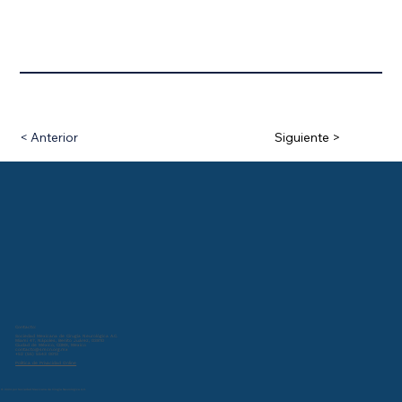
< Anterior
Siguiente >
Contacto:
Sociedad Mexicana de Cirugía Neurológica A.C.
Miami 47, Nápoles, Benito Juárez, 03810
Ciudad de México, CDMX, Mexico
contacto@smcn.org.mx
+52 (55) 5543 0013
Política de Privacidad Online
© 2024 por Sociedad Mexicana de Cirugía Neurológica A.C.