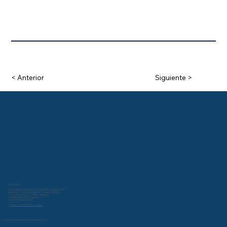
< Anterior
Siguiente >
Contacto:
Sociedad Mexicana de Cirugía Neurológica A.C.
Miami 47, Nápoles, Benito Juárez, 03810
Ciudad de México, CDMX, Mexico
contacto@smcn.org.mx
+52 (55) 5543 0013
Política de Privacidad Online
© 2024 por Sociedad Mexicana de Cirugía Neurológica A.C.