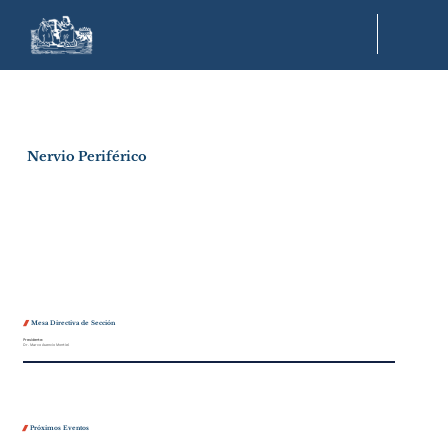
Nervio Periférico
Mesa Directiva de Sección

Presidente:
Dr. Marco Asencio Montiel
Próximos Eventos
