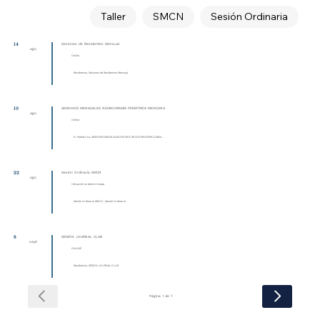
Taller
SMCN
Sesión Ordinaria
14
Sesiones de Residentes Mensual
ago
Online
Residentes, Sesiones de Residentes Mensual
19
SESIONES MENSUALES NEUROCIRUGÍA PEDIÁTRICA MEXICANA
ago
Online
N. Pediátrica, SESIONES MENSUALES NEUROCIRUGÍA PEDIÁTRICA MEXI...
22
Sesión Ordinaria SMCN
ago
Ubicación no determinada
Sesión Ordinaria SMCN , Sesión Ordinaria
8
SESIÓN JOURNAL CLUB
sept
ONLINE
Residentes, SESIÓN JOURNAL CLUB
Página 1 de 7