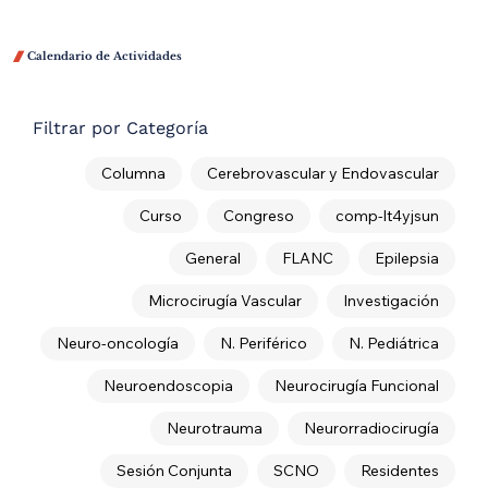

Calendario de Actividades
Filtrar por Categoría
Columna
Cerebrovascular y Endovascular
Curso
Congreso
comp-lt4yjsun
General
FLANC
Epilepsia
Microcirugía Vascular
Investigación
Neuro-oncología
N. Periférico
N. Pediátrica
Neuroendoscopia
Neurocirugía Funcional
Neurotrauma
Neurorradiocirugía
Sesión Conjunta
SCNO
Residentes