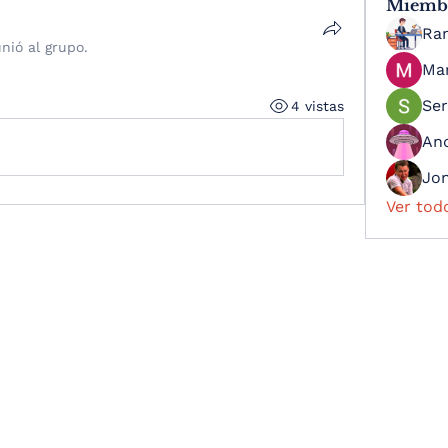
Miemb
Ra
unió al grupo.
Ma
Ser
4 vistas
An
Jo
Ver tod