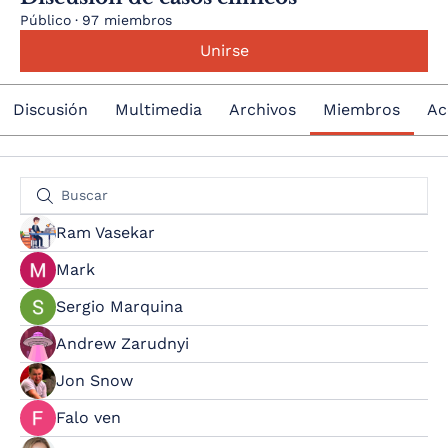
Público
·
97 miembros
Unirse
Discusión
Multimedia
Archivos
Miembros
Ac
Ram Vasekar
Mark
Sergio Marquina
Andrew Zarudnyi
Jon Snow
Falo ven