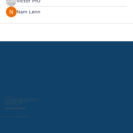
Víctor PfO
Nam Lenn
Contacto:
Sociedad Mexicana de Cirugía Neurológica A.C.
Miami 47, Nápoles, Benito Juárez, 03810
Ciudad de México, CDMX, Mexico
contacto@smcn.org.mx
+52 (55) 5543 0013
Política de Privacidad Online
© 2024 por Sociedad Mexicana de Cirugía Neurológica A.C.