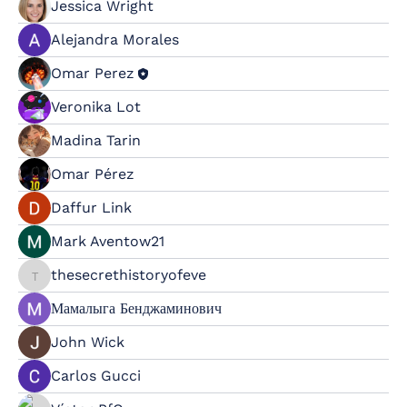
Jessica Wright
Alejandra Morales
Omar Perez
Veronika Lot
Madina Tarin
Omar Pérez
Daffur Link
Mark Aventow21
thesecrethistoryofeve
thesecrethistoryofeve
Мамалыга Бенджаминович
John Wick
Carlos Gucci