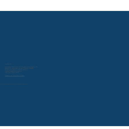
Contacto:
Sociedad Mexicana de Cirugía Neurológica A.C.
Miami 47, Nápoles, Benito Juárez, 03810
Ciudad de México, CDMX, Mexico
contacto@smcn.org.mx
+52 (55) 5543 0013
Política de Privacidad Online
© 2024 por Sociedad Mexicana de Cirugía Neurológica A.C.