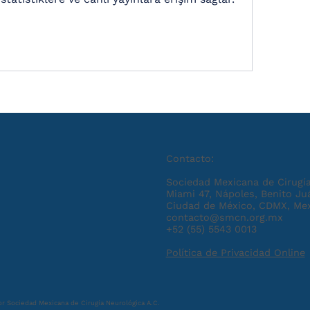
Contacto:
Sociedad Mexicana de Cirugía
Miami 47, Nápoles, Benito Ju
Ciudad de México, CDMX, Me
contacto@smcn.org.mx
+52 (55) 5543 0013
Política de Privacidad Online
r Sociedad Mexicana de Cirugía Neurológica A.C.