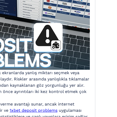
k ekranlarda yanlış miktarı seçmek veya 
aydır. Riskler arasında yanlışlıkla tıklamalar 
mdan kaynaklanan göz yorgunluğu yer alır. 
önce ayrıntıları iki kez kontrol etmek çok 
i verme avantajı sunar, ancak internet 
r ve 
1xbet deposit problems
 uygulaması 
istatistiklere ve canlı yayınlara erişim sağlar. 