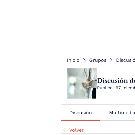
Inicio
Grupos
Discusió
Discusión de
Público
·
97 miem
Discusión
Multimedi
Volver