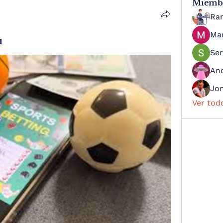
Miemb
Ra
Ma
ı
Ser
An
Jo
Ver tod