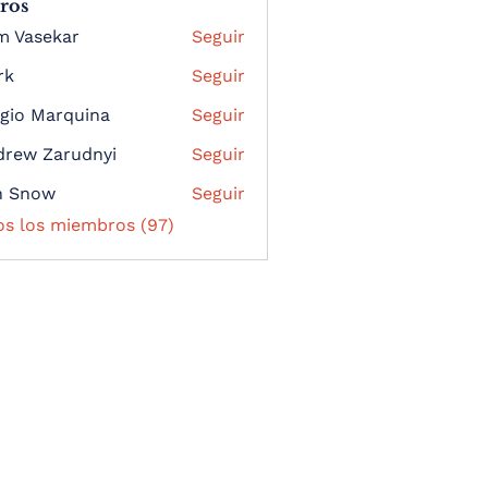
ros
m Vasekar
Seguir
rk
Seguir
gio Marquina
Seguir
drew Zarudnyi
Seguir
n Snow
Seguir
os los miembros (97)