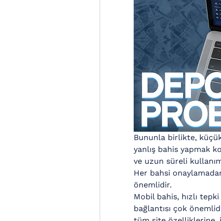
Bununla birlikte, küçü
yanlış bahis yapmak kol
ve uzun süreli kullanı
Her bahsi onaylamadan 
önemlidir.
Mobil bahis, hızlı tepk
bağlantısı çok önemlidi
tüm site özelliklerine, 