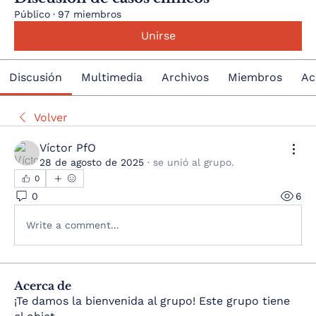
Público
·
97 miembros
Unirse
Discusión
Multimedia
Archivos
Miembros
Ac
Volver
Víctor PfO
28 de agosto de 2025
·
se unió al grupo.
0
0
6
Write a comment...
Acerca de
¡Te damos la bienvenida al grupo! Este grupo tiene