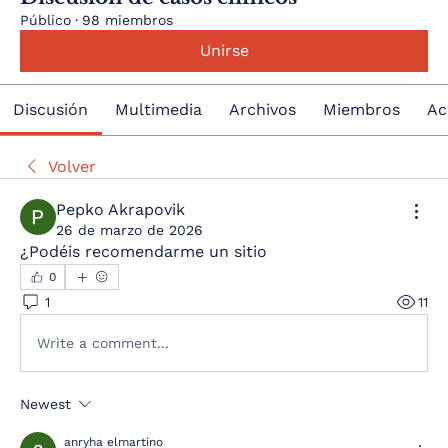
Público
·
98 miembros
Unirse
Discusión
Multimedia
Archivos
Miembros
Ac
Volver
Pepko Akrapovik
26 de marzo de 2026
¿Podéis recomendarme un sitio
0
1
11
Write a comment...
Newest
anryha elmartino