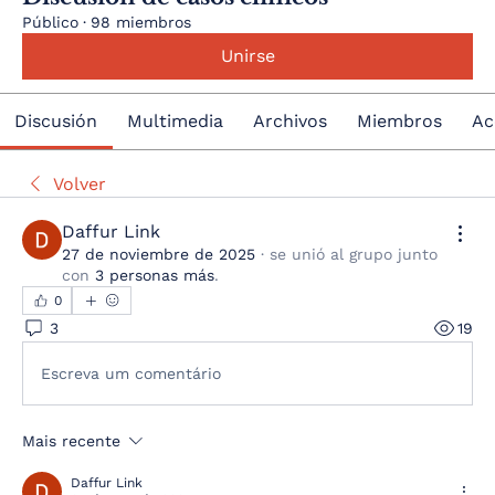
Público
·
98 miembros
Unirse
Discusión
Multimedia
Archivos
Miembros
Ac
Volver
Daffur Link
27 de noviembre de 2025
·
se unió al grupo junto
con
3 personas más
.
0
3
19
Escreva um comentário
Mais recente
Daffur Link