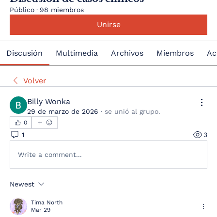
Público
·
98 miembros
Unirse
Discusión
Multimedia
Archivos
Miembros
Ac
Volver
Billy Wonka
29 de marzo de 2026
·
se unió al grupo.
0
1
3
Write a comment...
Newest
Tima North
Mar 29