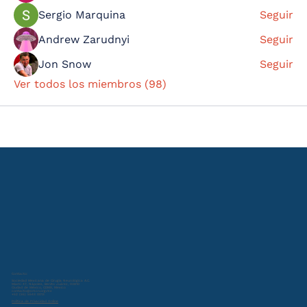
Sergio Marquina
Seguir
Andrew Zarudnyi
Seguir
Jon Snow
Seguir
Ver todos los miembros (98)
Contacto:
Sociedad Mexicana de Cirugía Neurológica A.C.
Miami 47, Nápoles, Benito Juárez, 03810
Ciudad de México, CDMX, Mexico
contacto@smcn.org.mx
+52 (55) 5543 0013
Política de Privacidad Online