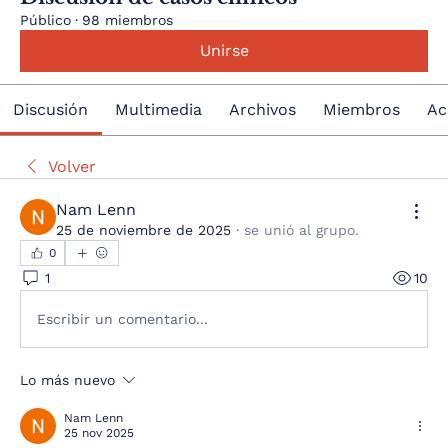
Público
·
98 miembros
Unirse
Discusión
Multimedia
Archivos
Miembros
Ac
Volver
Nam Lenn
25 de noviembre de 2025
·
se unió al grupo.
0
1
10
Escribir un comentario...
Lo más nuevo
Nam Lenn
25 nov 2025