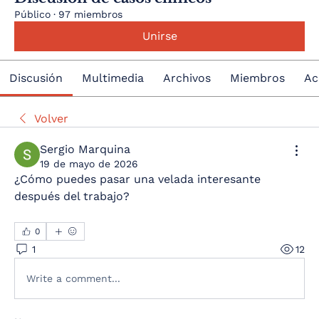
Público
·
97 miembros
Unirse
Discusión
Multimedia
Archivos
Miembros
Ac
Volver
Sergio Marquina
19 de mayo de 2026
¿Cómo puedes pasar una velada interesante 
después del trabajo?
0
1
12
Write a comment...