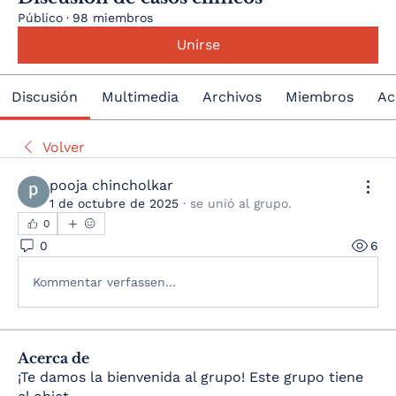
Público
·
98 miembros
Unirse
Discusión
Multimedia
Archivos
Miembros
Ac
Volver
pooja chincholkar
1 de octubre de 2025
·
se unió al grupo.
0
0
6
Kommentar verfassen...
Acerca de
¡Te damos la bienvenida al grupo! Este grupo tiene