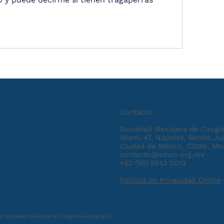
Contacto:
Sociedad Mexicana de Cirugía
Miami 47, Nápoles, Benito Ju
Ciudad de México, CDMX, Me
contacto@smcn.org.mx
+52 (55) 5543 0013
Política de Privacidad Online
r Sociedad Mexicana de Cirugía Neurológica A.C.