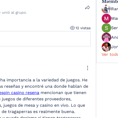
Miemb
Ra
e unió al grupo.
Ma
Ser
12 vistas
An
Jo
Ver tod
a importancia a la variedad de juegos. He 
s reseñas y encontré una donde hablan de 
spin casino resena
 mencionan que tienen 
juegos de diferentes proveedores, 
, juegos de mesa y casino en vivo. Lo que 
ón de tragaperras es realmente buena. 
 y puede decirme si tienen tragaperras 