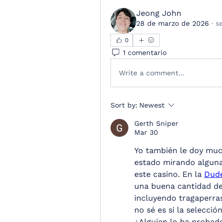
Jeong John
28 de marzo de 2026
·
s
0
1 comentario
Write a comment...
Sort by:
Newest
Gerth Sniper
Mar 30
Yo también le doy much
estado mirando alguna
este casino. En la 
Dude
una buena cantidad de 
incluyendo tragaperras
no sé es si la selecci
¿Alguien lo ha probado