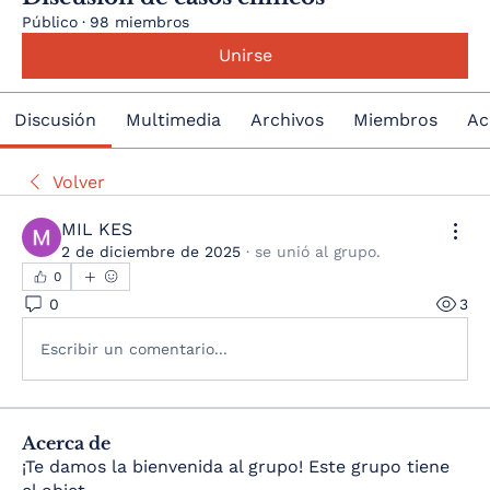
Público
·
98 miembros
Unirse
Discusión
Multimedia
Archivos
Miembros
Ac
Volver
MIL KES
2 de diciembre de 2025
·
se unió al grupo.
0
0
3
Escribir un comentario...
Acerca de
¡Te damos la bienvenida al grupo! Este grupo tiene