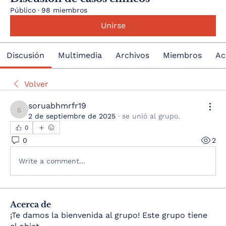
Público
·
98 miembros
Unirse
Discusión
Multimedia
Archivos
Miembros
Ac
Volver
soruabhmrfr19
soruabhmrfr19
2 de septiembre de 2025
·
se unió al grupo.
0
0
2
Write a comment...
Acerca de
¡Te damos la bienvenida al grupo! Este grupo tiene