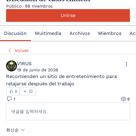
Público
·
98 miembros
Unirse
Discusión
Multimedia
Archivos
Miembros
Ac
Volver
V1RUS
19 de junio de 2026
Recomienden un sitio de entretenimiento para 
relajarse después del trabajo
0
1
8
댓글을 입력하세요.
최신순