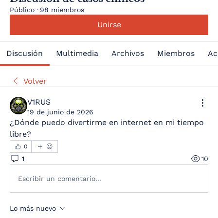
Público
·
98 miembros
Unirse
Discusión
Multimedia
Archivos
Miembros
Ac
Volver
V1RUS
19 de junio de 2026
¿Dónde puedo divertirme en internet en mi tiempo 
libre?
0
1
10
Escribir un comentario...
Lo más nuevo