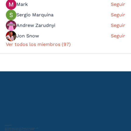
Mark
Seguir
Sergio Marquina
Seguir
Andrew Zarudnyi
Seguir
Jon Snow
Seguir
Ver todos los miembros (97)
Contacto:
Sociedad Mexicana de Cirugía Neurológica A.C.
Miami 47, Nápoles, Benito Juárez, 03810