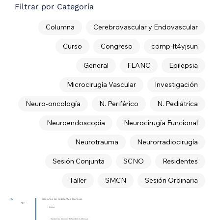
Filtrar por Categoría
Columna
Cerebrovascular y Endovascular
Curso
Congreso
comp-lt4yjsun
General
FLANC
Epilepsia
Microcirugía Vascular
Investigación
Neuro-oncología
N. Periférico
N. Pediátrica
Neuroendoscopia
Neurocirugía Funcional
Neurotrauma
Neurorradiocirugía
Sesión Conjunta
SCNO
Residentes
Taller
SMCN
Sesión Ordinaria
14
Sesiones de Residentes Mensual
ago
Online
Residentes, Sesiones de Residentes Mensual