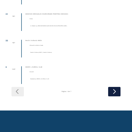
19
SESIONES MENSUALES NEUROCIRUGÍA PEDIÁTRICA MEXICANA
ago
Online
N. Pediátrica, SESIONES MENSUALES NEUROCIRUGÍA PEDIÁTRICA MEXI...
22
Sesión Ordinaria SMCN
ago
Ubicación no determinada
Sesión Ordinaria SMCN , Sesión Ordinaria
8
SESIÓN JOURNAL CLUB
sept
ONLINE
Residentes, SESIÓN JOURNAL CLUB
Página 1 de 7