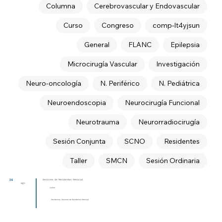
Columna
Cerebrovascular y Endovascular
Curso
Congreso
comp-lt4yjsun
General
FLANC
Epilepsia
Microcirugía Vascular
Investigación
Neuro-oncología
N. Periférico
N. Pediátrica
Neuroendoscopia
Neurocirugía Funcional
Neurotrauma
Neurorradiocirugía
Sesión Conjunta
SCNO
Residentes
Taller
SMCN
Sesión Ordinaria
14
Sesiones de Residentes Mensual
ago
Online
Residentes, Sesiones de Residentes Mensual