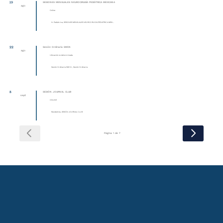
19
SESIONES MENSUALES NEUROCIRUGÍA PEDIÁTRICA MEXICANA
ago
Online
N. Pediátrica, SESIONES MENSUALES NEUROCIRUGÍA PEDIÁTRICA MEXI...
22
Sesión Ordinaria SMCN
ago
Ubicación no determinada
Sesión Ordinaria SMCN , Sesión Ordinaria
8
SESIÓN JOURNAL CLUB
sept
ONLINE
Residentes, SESIÓN JOURNAL CLUB
Página 1 de 7