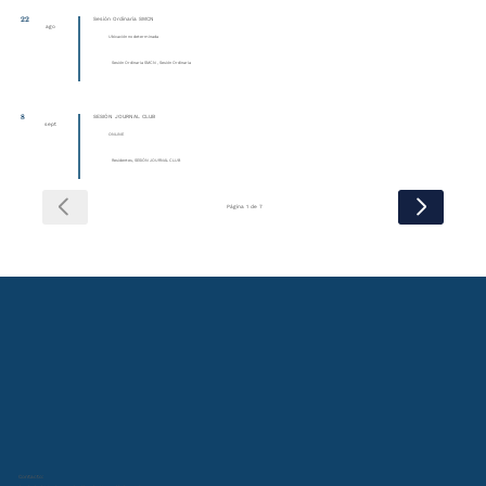
22
Sesión Ordinaria SMCN
ago
Ubicación no determinada
Sesión Ordinaria SMCN , Sesión Ordinaria
8
SESIÓN JOURNAL CLUB
sept
ONLINE
Residentes, SESIÓN JOURNAL CLUB
Página 1 de 7
Contacto: