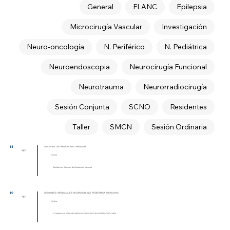
General
FLANC
Epilepsia
Microcirugía Vascular
Investigación
Neuro-oncología
N. Periférico
N. Pediátrica
Neuroendoscopia
Neurocirugía Funcional
Neurotrauma
Neurorradiocirugía
Sesión Conjunta
SCNO
Residentes
Taller
SMCN
Sesión Ordinaria
14
Sesiones de Residentes Mensual
ago
Online
Residentes, Sesiones de Residentes Mensual
19
SESIONES MENSUALES NEUROCIRUGÍA PEDIÁTRICA MEXICANA
ago
Online
N. Pediátrica, SESIONES MENSUALES NEUROCIRUGÍA PEDIÁTRICA MEXI...