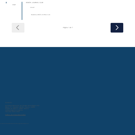
8
SESIÓN JOURNAL CLUB
sept
ONLINE
Residentes, SESIÓN JOURNAL CLUB
Página 1 de 7
Contacto:
Sociedad Mexicana de Cirugía Neurológica A.C.
Miami 47, Nápoles, Benito Juárez, 03810
Ciudad de México, CDMX, Mexico
contacto@smcn.org.mx
+52 (55) 5543 0013
Política de Privacidad Online
© 2024 por Sociedad Mexicana de Cirugía Neurológica A.C.