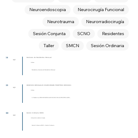
Neuroendoscopia
Neurocirugía Funcional
Neurotrauma
Neurorradiocirugía
Sesión Conjunta
SCNO
Residentes
Taller
SMCN
Sesión Ordinaria
14
Sesiones de Residentes Mensual
ago
Online
Residentes, Sesiones de Residentes Mensual
19
SESIONES MENSUALES NEUROCIRUGÍA PEDIÁTRICA MEXICANA
ago
Online
N. Pediátrica, SESIONES MENSUALES NEUROCIRUGÍA PEDIÁTRICA MEXI...
22
Sesión Ordinaria SMCN
ago
Ubicación no determinada
Sesión Ordinaria SMCN , Sesión Ordinaria