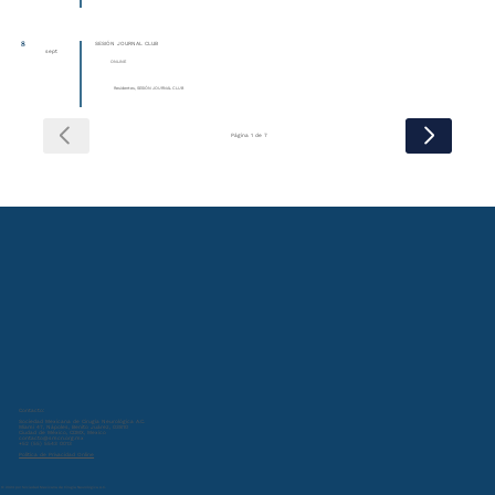
8
SESIÓN JOURNAL CLUB
sept
ONLINE
Residentes, SESIÓN JOURNAL CLUB
Página 1 de 7
Contacto:
Sociedad Mexicana de Cirugía Neurológica A.C.
Miami 47, Nápoles, Benito Juárez, 03810
Ciudad de México, CDMX, Mexico
contacto@smcn.org.mx
+52 (55) 5543 0013
Política de Privacidad Online
© 2024 por Sociedad Mexicana de Cirugía Neurológica A.C.