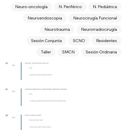
Neuro-oncología
N. Periférico
N. Pediátrica
Neuroendoscopia
Neurocirugía Funcional
Neurotrauma
Neurorradiocirugía
Sesión Conjunta
SCNO
Residentes
Taller
SMCN
Sesión Ordinaria
14
Sesiones de Residentes Mensual
ago
Online
Residentes, Sesiones de Residentes Mensual
19
SESIONES MENSUALES NEUROCIRUGÍA PEDIÁTRICA MEXICANA
ago
Online
N. Pediátrica, SESIONES MENSUALES NEUROCIRUGÍA PEDIÁTRICA MEXI...
22
Sesión Ordinaria SMCN
ago
Ubicación no determinada
Sesión Ordinaria SMCN , Sesión Ordinaria