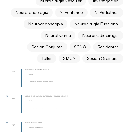
Microcirugía Vascular
Investigación
Neuro-oncología
N. Periférico
N. Pediátrica
Neuroendoscopia
Neurocirugía Funcional
Neurotrauma
Neurorradiocirugía
Sesión Conjunta
SCNO
Residentes
Taller
SMCN
Sesión Ordinaria
14
Sesiones de Residentes Mensual
ago
Online
Residentes, Sesiones de Residentes Mensual
19
SESIONES MENSUALES NEUROCIRUGÍA PEDIÁTRICA MEXICANA
ago
Online
N. Pediátrica, SESIONES MENSUALES NEUROCIRUGÍA PEDIÁTRICA MEXI...
22
Sesión Ordinaria SMCN
ago
Ubicación no determinada