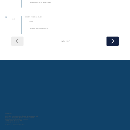
Sesión Ordinaria SMCN , Sesión Ordinaria
8
SESIÓN JOURNAL CLUB
sept
ONLINE
Residentes, SESIÓN JOURNAL CLUB
Página 1 de 7
Contacto:
Sociedad Mexicana de Cirugía Neurológica A.C.
Miami 47, Nápoles, Benito Juárez, 03810
Ciudad de México, CDMX, Mexico
contacto@smcn.org.mx
+52 (55) 5543 0013
Política de Privacidad Online