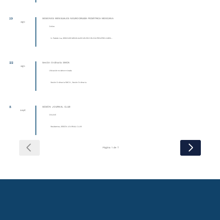
19
SESIONES MENSUALES NEUROCIRUGÍA PEDIÁTRICA MEXICANA
ago
Online
N. Pediátrica, SESIONES MENSUALES NEUROCIRUGÍA PEDIÁTRICA MEXI...
22
Sesión Ordinaria SMCN
ago
Ubicación no determinada
Sesión Ordinaria SMCN , Sesión Ordinaria
8
SESIÓN JOURNAL CLUB
sept
ONLINE
Residentes, SESIÓN JOURNAL CLUB
Página 1 de 7