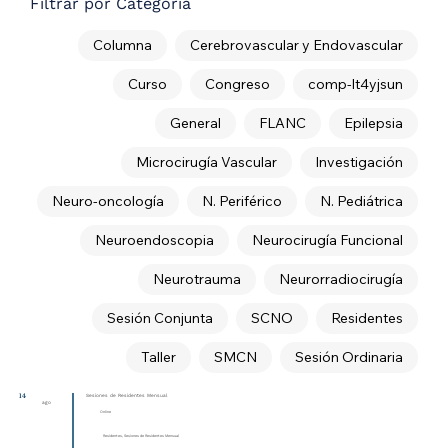
Filtrar por Categoría
Columna
Cerebrovascular y Endovascular
Curso
Congreso
comp-lt4yjsun
General
FLANC
Epilepsia
Microcirugía Vascular
Investigación
Neuro-oncología
N. Periférico
N. Pediátrica
Neuroendoscopia
Neurocirugía Funcional
Neurotrauma
Neurorradiocirugía
Sesión Conjunta
SCNO
Residentes
Taller
SMCN
Sesión Ordinaria
14
Sesiones de Residentes Mensual
ago
Online
Residentes, Sesiones de Residentes Mensual