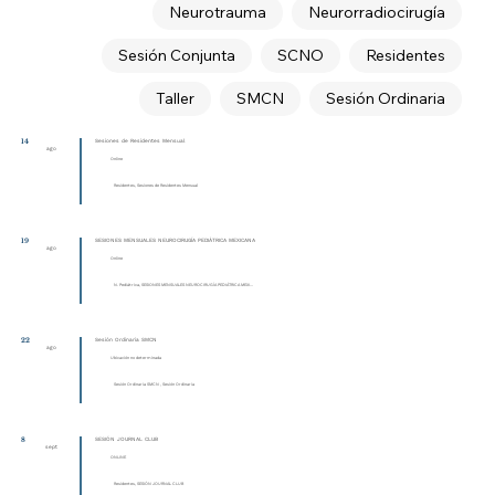
Neurotrauma
Neurorradiocirugía
Sesión Conjunta
SCNO
Residentes
Taller
SMCN
Sesión Ordinaria
14
Sesiones de Residentes Mensual
ago
Online
Residentes, Sesiones de Residentes Mensual
19
SESIONES MENSUALES NEUROCIRUGÍA PEDIÁTRICA MEXICANA
ago
Online
N. Pediátrica, SESIONES MENSUALES NEUROCIRUGÍA PEDIÁTRICA MEXI...
22
Sesión Ordinaria SMCN
ago
Ubicación no determinada
Sesión Ordinaria SMCN , Sesión Ordinaria
8
SESIÓN JOURNAL CLUB
sept
ONLINE
Residentes, SESIÓN JOURNAL CLUB