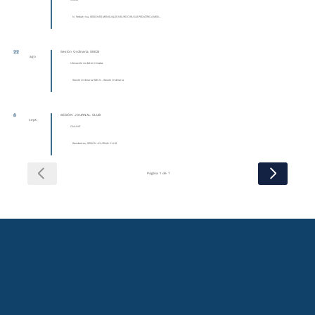
Online
N. Pediátrica, SESIONES MENSUALES NEUROCIRUGÍA PEDIÁTRICA MEXI...
22
Sesión Ordinaria SMCN
ago
Ubicación no determinada
Sesión Ordinaria SMCN , Sesión Ordinaria
8
SESIÓN JOURNAL CLUB
sept
ONLINE
Residentes, SESIÓN JOURNAL CLUB
Página 1 de 7