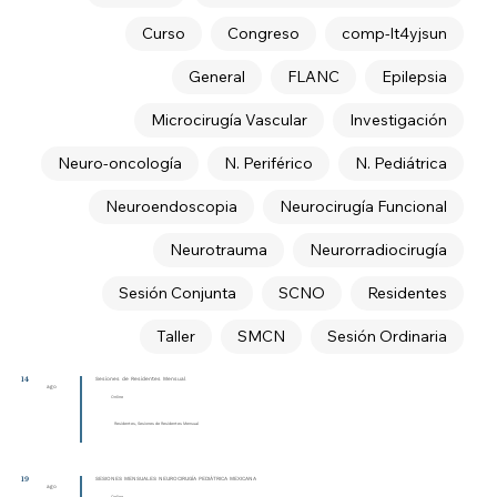
Curso
Congreso
comp-lt4yjsun
General
FLANC
Epilepsia
Microcirugía Vascular
Investigación
Neuro-oncología
N. Periférico
N. Pediátrica
Neuroendoscopia
Neurocirugía Funcional
Neurotrauma
Neurorradiocirugía
Sesión Conjunta
SCNO
Residentes
Taller
SMCN
Sesión Ordinaria
14
Sesiones de Residentes Mensual
ago
Online
Residentes, Sesiones de Residentes Mensual
19
SESIONES MENSUALES NEUROCIRUGÍA PEDIÁTRICA MEXICANA
ago