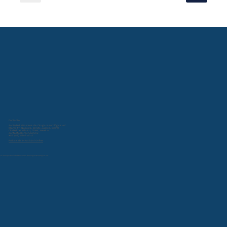
Contacto:
Sociedad Mexicana de Cirugía Neurológica A.C.
Miami 47, Nápoles, Benito Juárez, 03810
Ciudad de México, CDMX, Mexico
contacto@smcn.org.mx
+52 (55) 5543 0013
Política de Privacidad Online
© 2024 por Sociedad Mexicana de Cirugía Neurológica A.C.