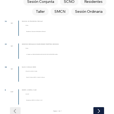
Sesión Conjunta
SCNO
Residentes
Taller
SMCN
Sesión Ordinaria
14
Sesiones de Residentes Mensual
ago
Online
Residentes, Sesiones de Residentes Mensual
19
SESIONES MENSUALES NEUROCIRUGÍA PEDIÁTRICA MEXICANA
ago
Online
N. Pediátrica, SESIONES MENSUALES NEUROCIRUGÍA PEDIÁTRICA MEXI...
22
Sesión Ordinaria SMCN
ago
Ubicación no determinada
Sesión Ordinaria SMCN , Sesión Ordinaria
8
SESIÓN JOURNAL CLUB
sept
ONLINE
Residentes, SESIÓN JOURNAL CLUB
Página 1 de 7