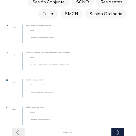
Sesión Conjunta
SCNO
Residentes
Taller
SMCN
Sesión Ordinaria
14
Sesiones de Residentes Mensual
ago
Online
Residentes, Sesiones de Residentes Mensual
19
SESIONES MENSUALES NEUROCIRUGÍA PEDIÁTRICA MEXICANA
ago
Online
N. Pediátrica, SESIONES MENSUALES NEUROCIRUGÍA PEDIÁTRICA MEXI...
22
Sesión Ordinaria SMCN
ago
Ubicación no determinada
Sesión Ordinaria SMCN , Sesión Ordinaria
8
SESIÓN JOURNAL CLUB
sept
ONLINE
Residentes, SESIÓN JOURNAL CLUB
Página 1 de 7