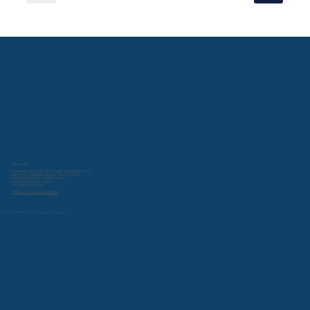
Contacto:
Sociedad Mexicana de Cirugía Neurológica A.C.
Miami 47, Nápoles, Benito Juárez, 03810
Ciudad de México, CDMX, Mexico
contacto@smcn.org.mx
+52 (55) 5543 0013
Política de Privacidad Online
© 2024 por Sociedad Mexicana de Cirugía Neurológica A.C.