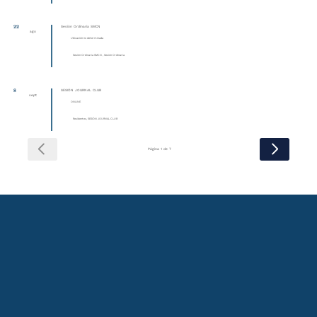
22
Sesión Ordinaria SMCN
ago
Ubicación no determinada
Sesión Ordinaria SMCN , Sesión Ordinaria
8
SESIÓN JOURNAL CLUB
sept
ONLINE
Residentes, SESIÓN JOURNAL CLUB
Página 1 de 7