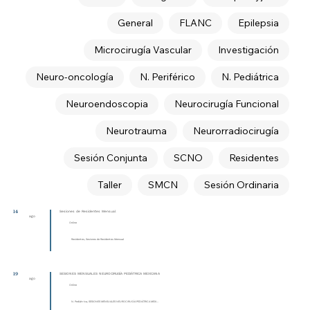
General
FLANC
Epilepsia
Microcirugía Vascular
Investigación
Neuro-oncología
N. Periférico
N. Pediátrica
Neuroendoscopia
Neurocirugía Funcional
Neurotrauma
Neurorradiocirugía
Sesión Conjunta
SCNO
Residentes
Taller
SMCN
Sesión Ordinaria
14
Sesiones de Residentes Mensual
ago
Online
Residentes, Sesiones de Residentes Mensual
19
SESIONES MENSUALES NEUROCIRUGÍA PEDIÁTRICA MEXICANA
ago
Online
N. Pediátrica, SESIONES MENSUALES NEUROCIRUGÍA PEDIÁTRICA MEXI...