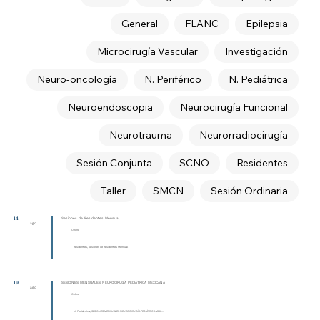
General
FLANC
Epilepsia
Microcirugía Vascular
Investigación
Neuro-oncología
N. Periférico
N. Pediátrica
Neuroendoscopia
Neurocirugía Funcional
Neurotrauma
Neurorradiocirugía
Sesión Conjunta
SCNO
Residentes
Taller
SMCN
Sesión Ordinaria
14
Sesiones de Residentes Mensual
ago
Online
Residentes, Sesiones de Residentes Mensual
19
SESIONES MENSUALES NEUROCIRUGÍA PEDIÁTRICA MEXICANA
ago
Online
N. Pediátrica, SESIONES MENSUALES NEUROCIRUGÍA PEDIÁTRICA MEXI...