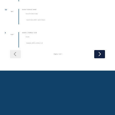
22
Sesión Ordinaria SMCN
ago
Ubicación no determinada
Sesión Ordinaria SMCN , Sesión Ordinaria
8
SESIÓN JOURNAL CLUB
sept
ONLINE
Residentes, SESIÓN JOURNAL CLUB
Página 1 de 7