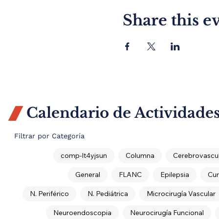
Share this e
Calendario de Actividade

Filtrar por Categoría
comp-lt4yjsun
Columna
Cerebrovascul
General
FLANC
Epilepsia
Cur
N. Periférico
N. Pediátrica
Microcirugía Vascular
Neuroendoscopia
Neurocirugía Funcional