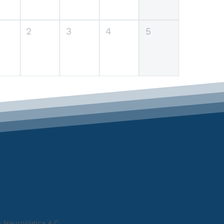
2
3
4
5
 Neurológica A.C.