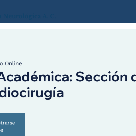
a
Neurológica
A. C.
o Online
Académica: Sección 
diocirugía
strarse
os