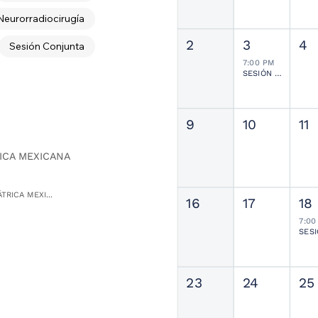
Neurorradiocirugía
2
3
4
Sesión Conjunta
7:00 PM
SESIÓN JOURNAL CLUB
9
10
11
ICA MEXICANA
TRICA MEXI...
16
17
18
7:00
23
24
25