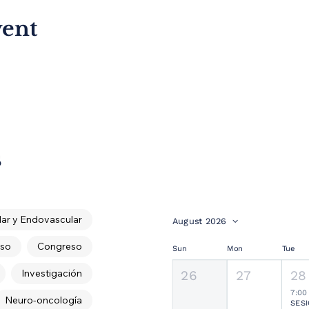
vent
s
ar y Endovascular
August 2026
so
Congreso
Sun
Mon
Tue
Investigación
26
27
28
7:00
Neuro-oncología