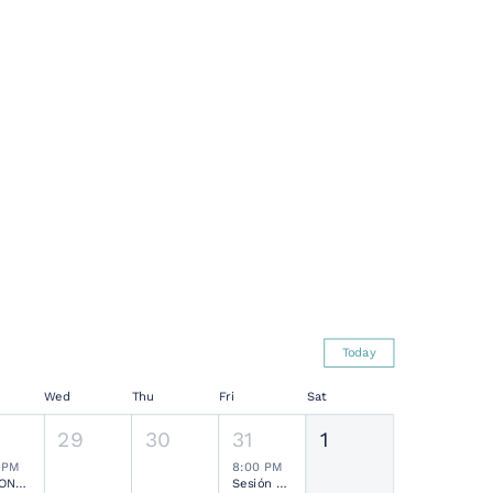
Today
Wed
Thu
Fri
Sat
29
30
31
1
 PM
8:00 PM
SESIONES MENSUALES NEUROCIRUGÍA PEDIÁTRICA MEXICANA
Sesión Ordinaria SMCN