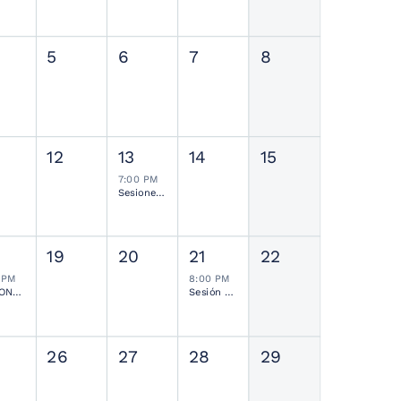
5
6
7
8
12
13
14
15
7:00 PM
Sesiones de Residentes Mensual
19
20
21
22
 PM
8:00 PM
SESIONES MENSUALES NEUROCIRUGÍA PEDIÁTRICA MEXICANA
Sesión Ordinaria SMCN
26
27
28
29