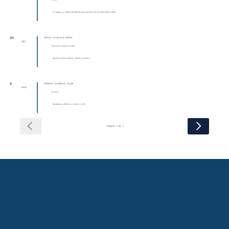
Online
N. Pediátrica, SESIONES MENSUALES NEUROCIRUGÍA PEDIÁTRICA MEXI...
22
Sesión Ordinaria SMCN
ago
Ubicación no determinada
Sesión Ordinaria SMCN , Sesión Ordinaria
8
SESIÓN JOURNAL CLUB
sept
ONLINE
Residentes, SESIÓN JOURNAL CLUB
Página 1 de 7