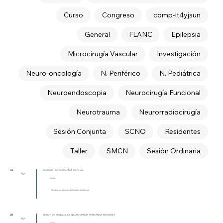
Curso
Congreso
comp-lt4yjsun
General
FLANC
Epilepsia
Microcirugía Vascular
Investigación
Neuro-oncología
N. Periférico
N. Pediátrica
Neuroendoscopia
Neurocirugía Funcional
Neurotrauma
Neurorradiocirugía
Sesión Conjunta
SCNO
Residentes
Taller
SMCN
Sesión Ordinaria
14
Sesiones de Residentes Mensual
ago
Online
Residentes, Sesiones de Residentes Mensual
19
SESIONES MENSUALES NEUROCIRUGÍA PEDIÁTRICA MEXICANA
ago