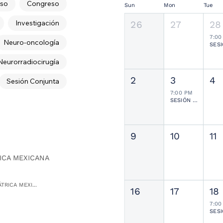
so
Congreso
Sun
Mon
Tue
Investigación
26
27
28
7:00
Neuro-oncología
Neurorradiocirugía
2
3
4
Sesión Conjunta
7:00 PM
SESIÓN JOURNAL CLUB
9
10
11
ICA MEXICANA
TRICA MEXI...
16
17
18
7:00