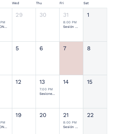
Wed
Thu
Fri
Sat
29
30
31
1
 PM
8:00 PM
SESIONES MENSUALES NEUROCIRUGÍA PEDIÁTRICA MEXICANA
Sesión Ordinaria SMCN
5
6
7
8
12
13
14
15
7:00 PM
Sesiones de Residentes Mensual
19
20
21
22
 PM
8:00 PM
SESIONES MENSUALES NEUROCIRUGÍA PEDIÁTRICA MEXICANA
Sesión Ordinaria SMCN