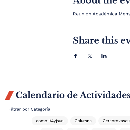
About the e
Reunión Académica Mensua
Share this e
Calendario de Actividade

Filtrar por Categoría
comp-lt4yjsun
Columna
Cerebrovascul