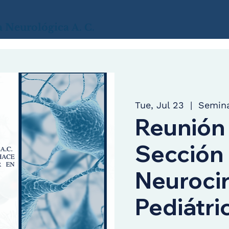
a
Neurológica
A. C.
Tue, Jul 23
  |  
Semina
Reunión
Sección
Neuroci
Pediátri