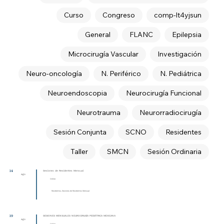
Curso
Congreso
comp-lt4yjsun
General
FLANC
Epilepsia
Microcirugía Vascular
Investigación
Neuro-oncología
N. Periférico
N. Pediátrica
Neuroendoscopia
Neurocirugía Funcional
Neurotrauma
Neurorradiocirugía
Sesión Conjunta
SCNO
Residentes
Taller
SMCN
Sesión Ordinaria
14
Sesiones de Residentes Mensual
ago
Online
Residentes, Sesiones de Residentes Mensual
19
SESIONES MENSUALES NEUROCIRUGÍA PEDIÁTRICA MEXICANA
ago