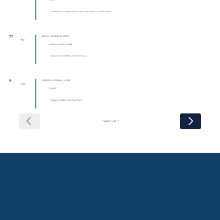
Online
N. Pediátrica, SESIONES MENSUALES NEUROCIRUGÍA PEDIÁTRICA MEXI...
22
Sesión Ordinaria SMCN
ago
Ubicación no determinada
Sesión Ordinaria SMCN , Sesión Ordinaria
8
SESIÓN JOURNAL CLUB
sept
ONLINE
Residentes, SESIÓN JOURNAL CLUB
Página 1 de 7