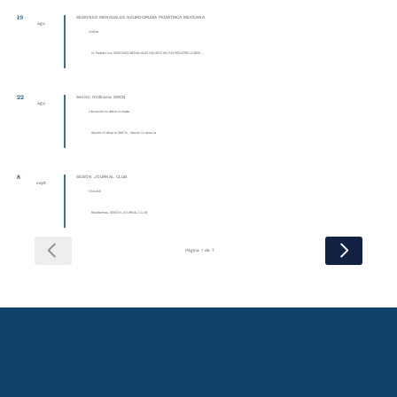
19
SESIONES MENSUALES NEUROCIRUGÍA PEDIÁTRICA MEXICANA
ago
Online
N. Pediátrica, SESIONES MENSUALES NEUROCIRUGÍA PEDIÁTRICA MEXI...
22
Sesión Ordinaria SMCN
ago
Ubicación no determinada
Sesión Ordinaria SMCN , Sesión Ordinaria
8
SESIÓN JOURNAL CLUB
sept
ONLINE
Residentes, SESIÓN JOURNAL CLUB
Página 1 de 7