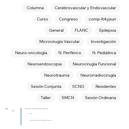
Columna
Cerebrovascular y Endovascular
Curso
Congreso
comp-lt4yjsun
General
FLANC
Epilepsia
Microcirugía Vascular
Investigación
Neuro-oncología
N. Periférico
N. Pediátrica
Neuroendoscopia
Neurocirugía Funcional
Neurotrauma
Neurorradiocirugía
Sesión Conjunta
SCNO
Residentes
Taller
SMCN
Sesión Ordinaria
14
Sesiones de Residentes Mensual
ago
Online
Residentes, Sesiones de Residentes Mensual