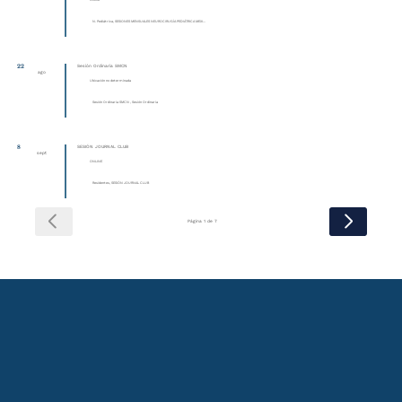
Online
N. Pediátrica, SESIONES MENSUALES NEUROCIRUGÍA PEDIÁTRICA MEXI...
22
Sesión Ordinaria SMCN
ago
Ubicación no determinada
Sesión Ordinaria SMCN , Sesión Ordinaria
8
SESIÓN JOURNAL CLUB
sept
ONLINE
Residentes, SESIÓN JOURNAL CLUB
Página 1 de 7