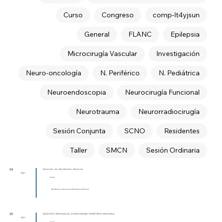
Curso
Congreso
comp-lt4yjsun
General
FLANC
Epilepsia
Microcirugía Vascular
Investigación
Neuro-oncología
N. Periférico
N. Pediátrica
Neuroendoscopia
Neurocirugía Funcional
Neurotrauma
Neurorradiocirugía
Sesión Conjunta
SCNO
Residentes
Taller
SMCN
Sesión Ordinaria
14
Sesiones de Residentes Mensual
ago
Online
Residentes, Sesiones de Residentes Mensual
19
SESIONES MENSUALES NEUROCIRUGÍA PEDIÁTRICA MEXICANA
ago