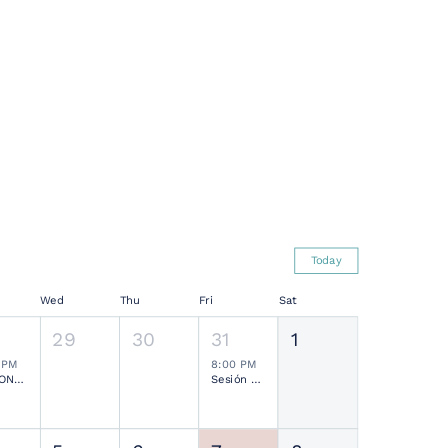
Today
Wed
Thu
Fri
Sat
29
30
31
1
 PM
8:00 PM
SESIONES MENSUALES NEUROCIRUGÍA PEDIÁTRICA MEXICANA
Sesión Ordinaria SMCN