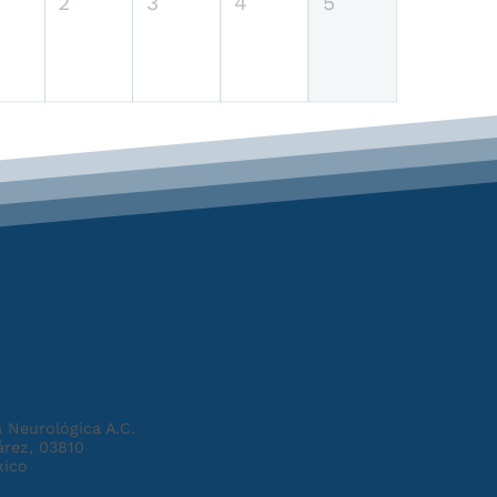
2
3
4
5
 Neurológica A.C.
árez, 03810
xico