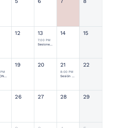
5
6
7
8
12
13
14
15
7:00 PM
Sesiones de Residentes Mensual
19
20
21
22
 PM
8:00 PM
SESIONES MENSUALES NEUROCIRUGÍA PEDIÁTRICA MEXICANA
Sesión Ordinaria SMCN
26
27
28
29