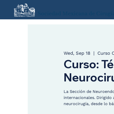
Sociedad Mexicana de Cirugí
Wed, Sep 18
  |  
Curso O
Curso: T
Neurocir
La Sección de Neuroendos
internacionales. Dirigido
neurocirugía, desde lo bá