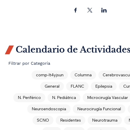
Calendario de Actividade

Filtrar por Categoría
comp-lt4yjsun
Columna
Cerebrovascul
General
FLANC
Epilepsia
Cur
N. Periférico
N. Pediátrica
Microcirugía Vascular
Neuroendoscopia
Neurocirugía Funcional
SCNO
Residentes
Neurotrauma