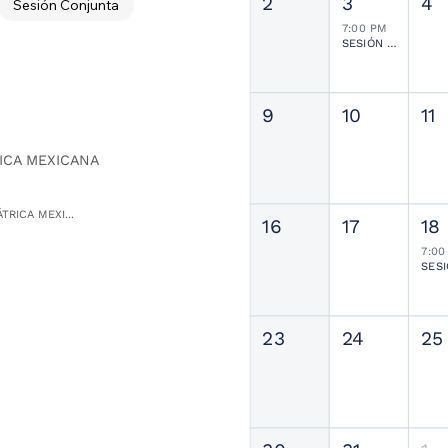
2
3
4
Sesión Conjunta
7:00 PM
SESIÓN JOURNAL CLUB
9
10
11
ICA MEXICANA
TRICA MEXI...
16
17
18
7:00
23
24
25