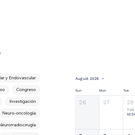
s
ar y Endovascular
August 2026
so
Congreso
Sun
Mon
Tue
Investigación
26
27
28
7:00
Neuro-oncología
Neurorradiocirugía