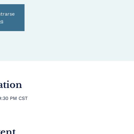
strarse
os
ation
 9:30 PM CST
vent