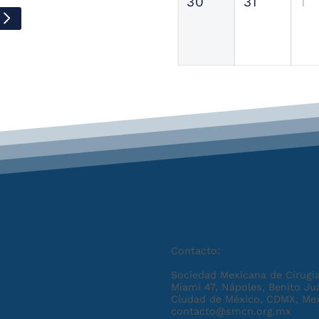
30
31
1
Contacto:
Sociedad Mexicana de Cirugía
Miami 47, Nápoles, Benito Ju
Ciudad de México, CDMX, Me
contacto@smcn.org.mx