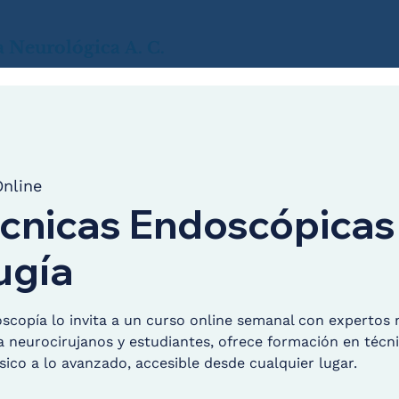
a
Neurológica
A. C.
nline
écnicas Endoscópicas
ugía
copía lo invita a un curso online semanal con expertos 
 a neurocirujanos y estudiantes, ofrece formación en téc
sico a lo avanzado, accesible desde cualquier lugar.