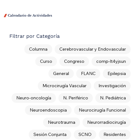

Calendario de Actividades
Filtrar por Categoría
Columna
Cerebrovascular y Endovascular
Curso
Congreso
comp-lt4yjsun
General
FLANC
Epilepsia
Microcirugía Vascular
Investigación
Neuro-oncología
N. Periférico
N. Pediátrica
Neuroendoscopia
Neurocirugía Funcional
Neurotrauma
Neurorradiocirugía
Sesión Conjunta
SCNO
Residentes