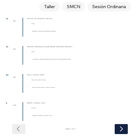
Taller
SMCN
Sesión Ordinaria
14
Sesiones de Residentes Mensual
ago
Online
Residentes, Sesiones de Residentes Mensual
19
SESIONES MENSUALES NEUROCIRUGÍA PEDIÁTRICA MEXICANA
ago
Online
N. Pediátrica, SESIONES MENSUALES NEUROCIRUGÍA PEDIÁTRICA MEXI...
22
Sesión Ordinaria SMCN
ago
Ubicación no determinada
Sesión Ordinaria SMCN , Sesión Ordinaria
8
SESIÓN JOURNAL CLUB
sept
ONLINE
Residentes, SESIÓN JOURNAL CLUB
Página 1 de 7