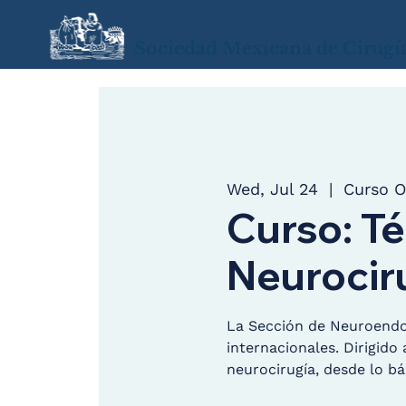
Sociedad Mexicana de Cirugí
Wed, Jul 24
  |  
Curso O
Curso: T
Neurocir
La Sección de Neuroendos
internacionales. Dirigido
neurocirugía, desde lo bá