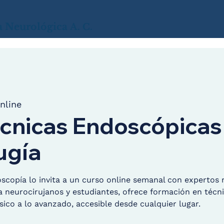
a
Neurológica
A. C.
nline
écnicas Endoscópicas
ugía
copía lo invita a un curso online semanal con expertos 
 a neurocirujanos y estudiantes, ofrece formación en téc
sico a lo avanzado, accesible desde cualquier lugar.