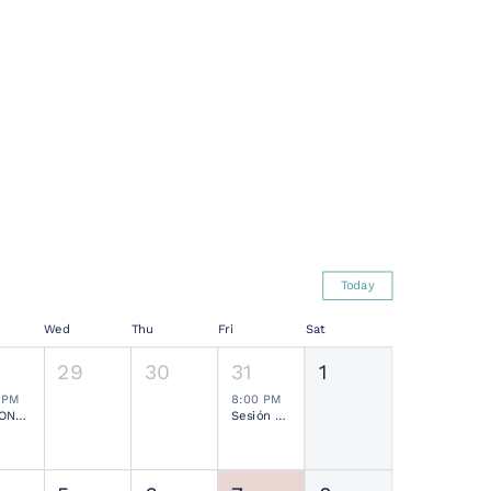
Today
Wed
Thu
Fri
Sat
29
30
31
1
 PM
8:00 PM
SESIONES MENSUALES NEUROCIRUGÍA PEDIÁTRICA MEXICANA
Sesión Ordinaria SMCN