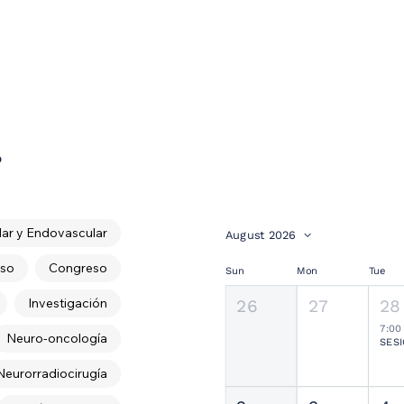
s
ar y Endovascular
August 2026
so
Congreso
Sun
Mon
Tue
Investigación
26
27
28
7:00
Neuro-oncología
Neurorradiocirugía