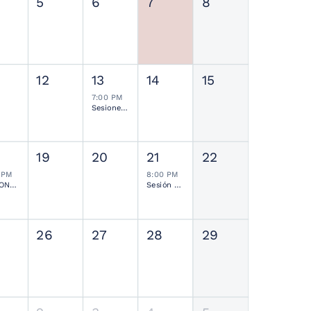
5
6
7
8
12
13
14
15
7:00 PM
Sesiones de Residentes Mensual
19
20
21
22
 PM
8:00 PM
SESIONES MENSUALES NEUROCIRUGÍA PEDIÁTRICA MEXICANA
Sesión Ordinaria SMCN
26
27
28
29