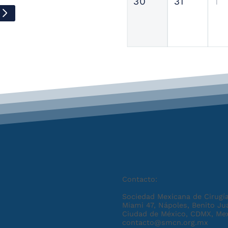
30
31
1
Contacto:
Sociedad Mexicana de Cirugía
Miami 47, Nápoles, Benito Ju
Ciudad de México, CDMX, Me
contacto@smcn.org.mx