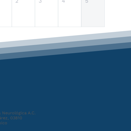
2
3
4
5
 Neurológica A.C.
árez, 03810
xico