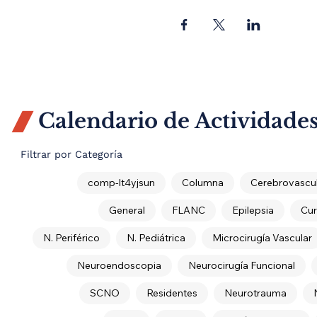
Calendario de Actividade

Filtrar por Categoría
comp-lt4yjsun
Columna
Cerebrovascul
General
FLANC
Epilepsia
Cur
N. Periférico
N. Pediátrica
Microcirugía Vascular
Neuroendoscopia
Neurocirugía Funcional
SCNO
Residentes
Neurotrauma