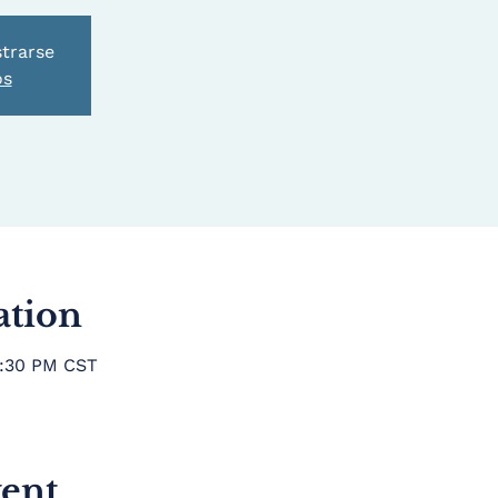
strarse
os
ation
7:30 PM CST
vent