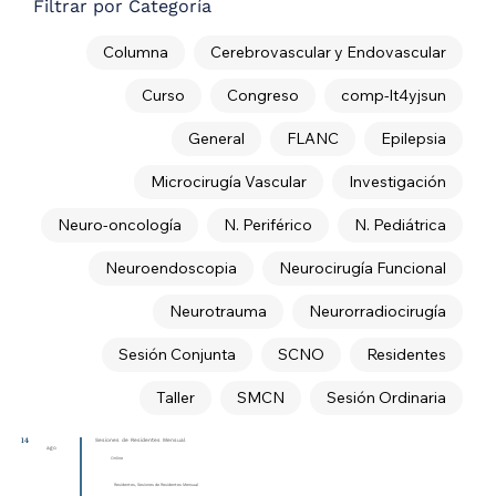
Filtrar por Categoría
Columna
Cerebrovascular y Endovascular
Curso
Congreso
comp-lt4yjsun
General
FLANC
Epilepsia
Microcirugía Vascular
Investigación
Neuro-oncología
N. Periférico
N. Pediátrica
Neuroendoscopia
Neurocirugía Funcional
Neurotrauma
Neurorradiocirugía
Sesión Conjunta
SCNO
Residentes
Taller
SMCN
Sesión Ordinaria
14
Sesiones de Residentes Mensual
ago
Online
Residentes, Sesiones de Residentes Mensual