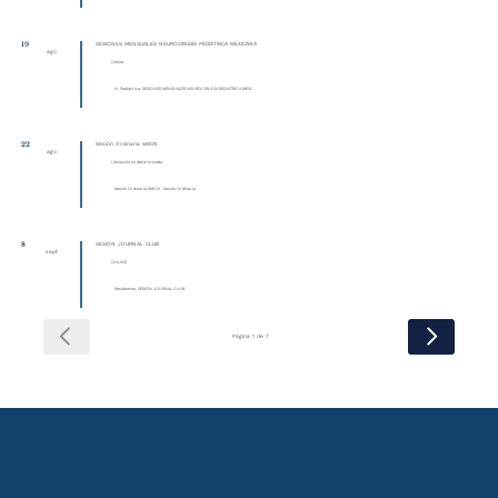
19
SESIONES MENSUALES NEUROCIRUGÍA PEDIÁTRICA MEXICANA
ago
Online
N. Pediátrica, SESIONES MENSUALES NEUROCIRUGÍA PEDIÁTRICA MEXI...
22
Sesión Ordinaria SMCN
ago
Ubicación no determinada
Sesión Ordinaria SMCN , Sesión Ordinaria
8
SESIÓN JOURNAL CLUB
sept
ONLINE
Residentes, SESIÓN JOURNAL CLUB
Página 1 de 7