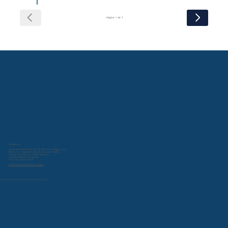
Página 1 de 7
Contacto:
Sociedad Mexicana de Cirugía Neurológica A.C.
Miami 47, Nápoles, Benito Juárez, 03810
Ciudad de México, CDMX, Mexico
contacto@smcn.org.mx
+52 (55) 5543 0013
Política de Privacidad Online
© 2024 por Sociedad Mexicana de Cirugía Neurológica A.C.