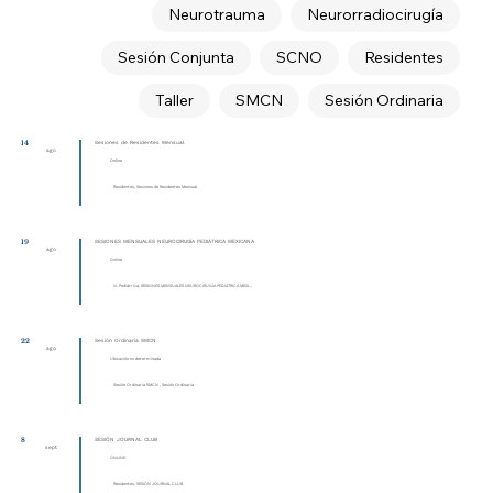
Neurotrauma
Neurorradiocirugía
Sesión Conjunta
SCNO
Residentes
Taller
SMCN
Sesión Ordinaria
14
Sesiones de Residentes Mensual
ago
Online
Residentes, Sesiones de Residentes Mensual
19
SESIONES MENSUALES NEUROCIRUGÍA PEDIÁTRICA MEXICANA
ago
Online
N. Pediátrica, SESIONES MENSUALES NEUROCIRUGÍA PEDIÁTRICA MEXI...
22
Sesión Ordinaria SMCN
ago
Ubicación no determinada
Sesión Ordinaria SMCN , Sesión Ordinaria
8
SESIÓN JOURNAL CLUB
sept
ONLINE
Residentes, SESIÓN JOURNAL CLUB