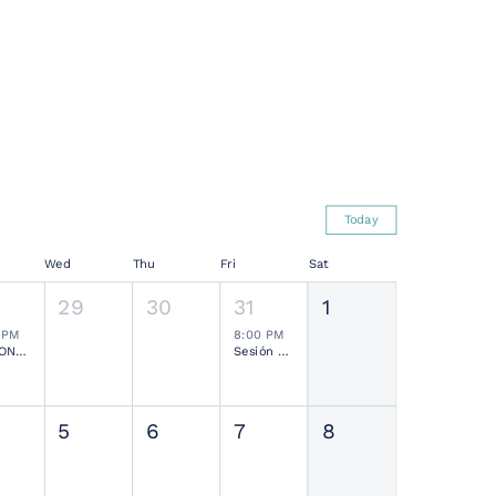
Today
Wed
Thu
Fri
Sat
29
30
31
1
 PM
8:00 PM
SESIONES MENSUALES NEUROCIRUGÍA PEDIÁTRICA MEXICANA
Sesión Ordinaria SMCN
5
6
7
8