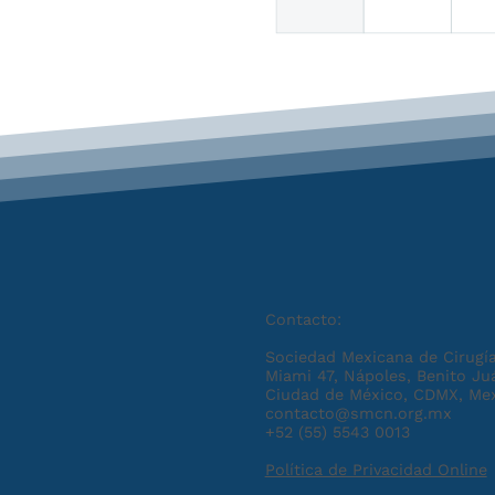
Contacto:
Sociedad Mexicana de Cirugía
Miami 47, Nápoles, Benito Ju
Ciudad de México, CDMX, Me
contacto@smcn.org.mx
+52 (55) 5543 0013
Política de Privacidad Online