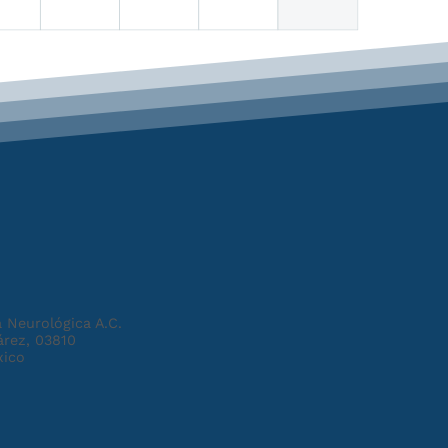
 Neurológica A.C.
árez, 03810
xico