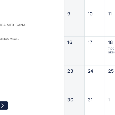
9
10
11
ICA MEXICANA
TRICA MEXI...
16
17
18
7:00
23
24
25
30
31
1