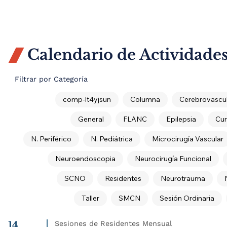
Calendario de Actividade

Filtrar por Categoría
comp-lt4yjsun
Columna
Cerebrovascul
General
FLANC
Epilepsia
Cur
N. Periférico
N. Pediátrica
Microcirugía Vascular
Neuroendoscopia
Neurocirugía Funcional
SCNO
Residentes
Neurotrauma
Taller
SMCN
Sesión Ordinaria
14
Sesiones de Residentes Mensual