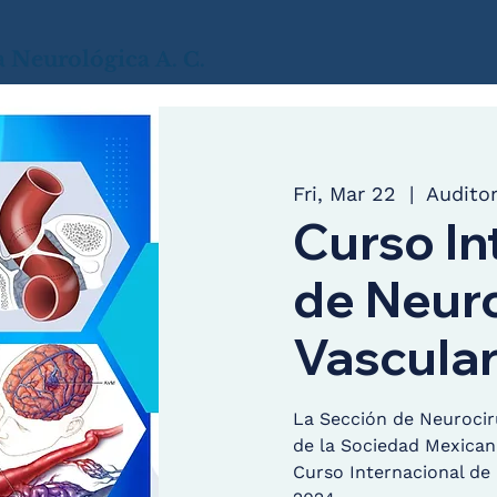
a
Neurológica
A. C.
Fri, Mar 22
  |  
Audito
Curso In
de Neur
Vascular
La Sección de Neurocir
de la Sociedad Mexicana
Curso Internacional de