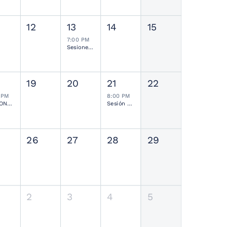
12
13
14
15
7:00 PM
Sesiones de Residentes Mensual
19
20
21
22
 PM
8:00 PM
SESIONES MENSUALES NEUROCIRUGÍA PEDIÁTRICA MEXICANA
Sesión Ordinaria SMCN
26
27
28
29
2
3
4
5