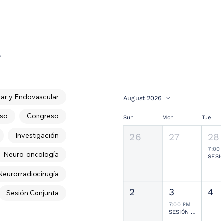
s
ar y Endovascular
August 2026
so
Congreso
Sun
Mon
Tue
Investigación
26
27
28
7:00
Neuro-oncología
Neurorradiocirugía
2
3
4
Sesión Conjunta
7:00 PM
SESIÓN JOURNAL CLUB