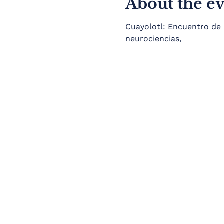
About the e
Cuayolotl: Encuentro de 
neurociencias, 