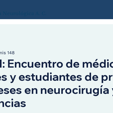
a
Neurológica
A. C.
mis 148
l: Encuentro de médi
es y estudiantes de p
eses en neurocirugía 
ncias