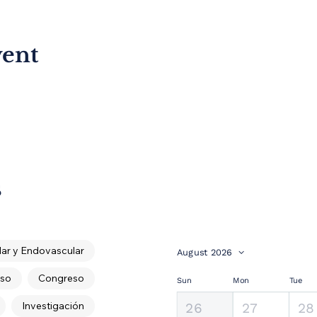
vent
s
ar y Endovascular
August 2026
so
Congreso
Sun
Mon
Tue
Investigación
26
27
28