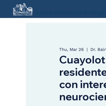
Sociedad Mexicana de Cirugí
Thu, Mar 26
  |  
Dr. Bal
Cuayolot
resident
con inter
neurocie