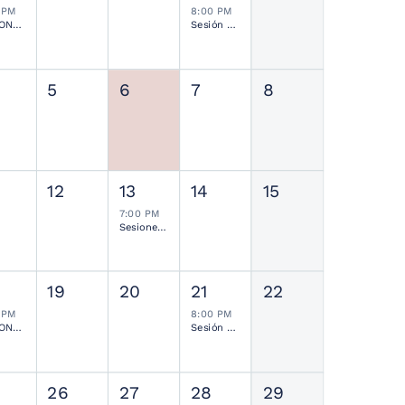
 PM
8:00 PM
SESIONES MENSUALES NEUROCIRUGÍA PEDIÁTRICA MEXICANA
Sesión Ordinaria SMCN
5
6
7
8
12
13
14
15
7:00 PM
Sesiones de Residentes Mensual
19
20
21
22
 PM
8:00 PM
SESIONES MENSUALES NEUROCIRUGÍA PEDIÁTRICA MEXICANA
Sesión Ordinaria SMCN
26
27
28
29