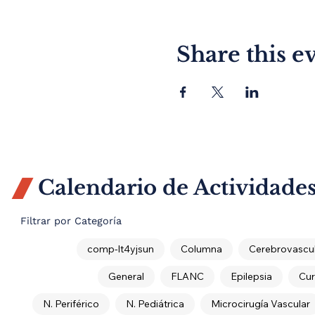
Share this e
Calendario de Actividade

Filtrar por Categoría
comp-lt4yjsun
Columna
Cerebrovascul
General
FLANC
Epilepsia
Cur
N. Periférico
N. Pediátrica
Microcirugía Vascular