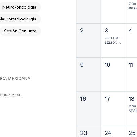
7:00
Neuro-oncología
Neurorradiocirugía
2
3
4
Sesión Conjunta
7:00 PM
SESIÓN JOURNAL CLUB
9
10
11
ICA MEXICANA
TRICA MEXI...
16
17
18
7:00
23
24
25