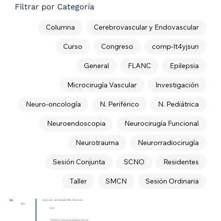
Filtrar por Categoría
Columna
Cerebrovascular y Endovascular
Curso
Congreso
comp-lt4yjsun
General
FLANC
Epilepsia
Microcirugía Vascular
Investigación
Neuro-oncología
N. Periférico
N. Pediátrica
Neuroendoscopia
Neurocirugía Funcional
Neurotrauma
Neurorradiocirugía
Sesión Conjunta
SCNO
Residentes
Taller
SMCN
Sesión Ordinaria
14
Sesiones de Residentes Mensual
ago
Online
Residentes, Sesiones de Residentes Mensual