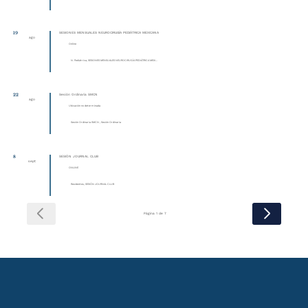
19
SESIONES MENSUALES NEUROCIRUGÍA PEDIÁTRICA MEXICANA
ago
Online
N. Pediátrica, SESIONES MENSUALES NEUROCIRUGÍA PEDIÁTRICA MEXI...
22
Sesión Ordinaria SMCN
ago
Ubicación no determinada
Sesión Ordinaria SMCN , Sesión Ordinaria
8
SESIÓN JOURNAL CLUB
sept
ONLINE
Residentes, SESIÓN JOURNAL CLUB
Página 1 de 7