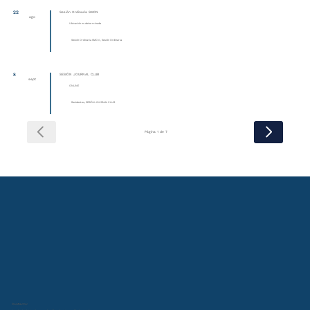
22
Sesión Ordinaria SMCN
ago
Ubicación no determinada
Sesión Ordinaria SMCN , Sesión Ordinaria
8
SESIÓN JOURNAL CLUB
sept
ONLINE
Residentes, SESIÓN JOURNAL CLUB
Página 1 de 7
Contacto: