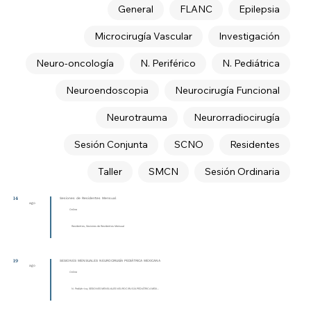
General
FLANC
Epilepsia
Microcirugía Vascular
Investigación
Neuro-oncología
N. Periférico
N. Pediátrica
Neuroendoscopia
Neurocirugía Funcional
Neurotrauma
Neurorradiocirugía
Sesión Conjunta
SCNO
Residentes
Taller
SMCN
Sesión Ordinaria
14
Sesiones de Residentes Mensual
ago
Online
Residentes, Sesiones de Residentes Mensual
19
SESIONES MENSUALES NEUROCIRUGÍA PEDIÁTRICA MEXICANA
ago
Online
N. Pediátrica, SESIONES MENSUALES NEUROCIRUGÍA PEDIÁTRICA MEXI...